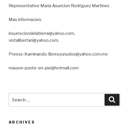
Representative Maria Asuncion Rodriguez Martines
Mas informacion:
insurreciondelatierra@yahoo.com,
vistalibertari@yahoo.com,
Presxs-Kaminando: libresyunudxs@yahoo.com.mx
mauser-ponte-en-pie@hotmail.com
Search
Searc
for:
ARCHIVES