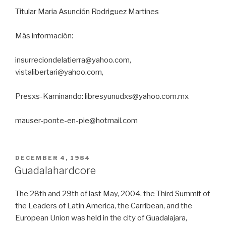
Titular Maria Asunción Rodriguez Martines
Más información:
insurreciondelatierra@yahoo.com,
vistalibertari@yahoo.com,
Presxs-Kaminando: libresyunudxs@yahoo.com.mx
mauser-ponte-en-pie@hotmail.com
POSTED
DECEMBER 4, 1984
ON
Guadalahardcore
The 28th and 29th of last May, 2004, the Third Summit of
the Leaders of Latin America, the Carribean, and the
European Union was held in the city of Guadalajara,