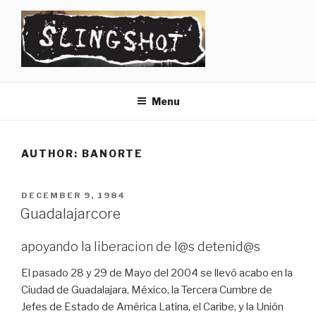
Skip
to
content
SLINGSHOT
The Slingshot Collective
Menu
AUTHOR:
BANORTE
POSTED
DECEMBER 9, 1984
ON
Guadalajarcore
apoyando la liberacion de l@s detenid@s
El pasado 28 y 29 de Mayo del 2004 se llevó acabo en la
Ciudad de Guadalajara, México, la Tercera Cumbre de
Jefes de Estado de América Latina, el Caribe, y la Unión