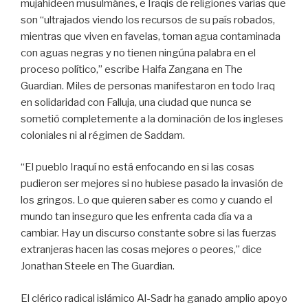
mujahideen musulmánes, e Iraqis de religiones varias que
son “ultrajados viendo los recursos de su país robados,
mientras que viven en favelas, toman agua contaminada
con aguas negras y no tienen ningúna palabra en el
proceso político,” escribe Haifa Zangana en The
Guardian. Miles de personas manifestaron en todo Iraq
en solidaridad con Falluja, una ciudad que nunca se
sometió completemente a la dominación de los ingleses
coloniales ni al régimen de Saddam.
“El pueblo Iraquí no está enfocando en si las cosas
pudieron ser mejores si no hubiese pasado la invasión de
los gringos. Lo que quieren saber es como y cuando el
mundo tan inseguro que les enfrenta cada día va a
cambiar. Hay un discurso constante sobre si las fuerzas
extranjeras hacen las cosas mejores o peores,” dice
Jonathan Steele en The Guardian.
El clérico radical islámico Al-Sadr ha ganado amplio apoyo