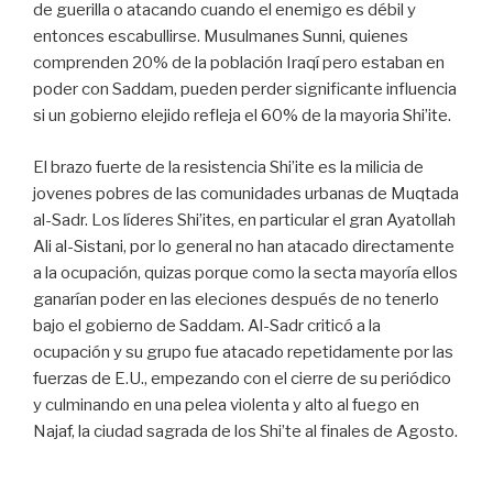
de guerilla o atacando cuando el enemigo es débil y
entonces escabullirse. Musulmanes Sunni, quienes
comprenden 20% de la población Iraqí pero estaban en
poder con Saddam, pueden perder significante influencia
si un gobierno elejido refleja el 60% de la mayoria Shi’ite.
El brazo fuerte de la resistencia Shi’ite es la milicia de
jovenes pobres de las comunidades urbanas de Muqtada
al-Sadr. Los líderes Shi’ites, en particular el gran Ayatollah
Ali al-Sistani, por lo general no han atacado directamente
a la ocupación, quizas porque como la secta mayoría ellos
ganarían poder en las eleciones después de no tenerlo
bajo el gobierno de Saddam. Al-Sadr criticó a la
ocupación y su grupo fue atacado repetidamente por las
fuerzas de E.U., empezando con el cierre de su periódico
y culminando en una pelea violenta y alto al fuego en
Najaf, la ciudad sagrada de los Shi’te al finales de Agosto.