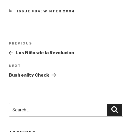
CATEGORIES
ISSUE #84: WINTER 2004
Post
Previous
PREVIOUS
navigation
Post
Los Niñosde la Revolucion
Next
NEXT
Post
Bush eality Check
Search
Searc
for: