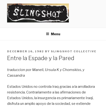
Skip
to
content
SLINGSHOT
The Slingshot Collective
Menu
POSTED
DECEMBER 16, 1982
BY
SLINGSHOT COLLECTIVE
ON
Entre la Espade y la Pared
traduccion por Maneli, Ursula K y Chomskiss, y
Cassandra
Estados Unidos no controla Iraq gracias a la arrolladora
resistencia. Contrariamente a las afirmaciones de
Estados Unidos, la insurgencia es primariamente Iraqí,
disfruta un amplio apoyo de la sociedad, se extiende