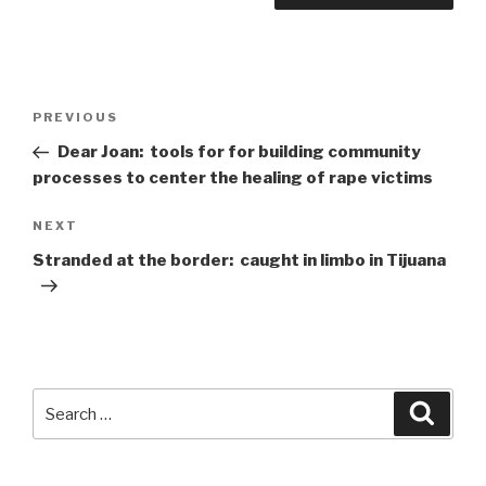
Post
Previous
PREVIOUS
navigation
Post
Dear Joan: tools for for building community
processes to center the healing of rape victims
Next
NEXT
Post
Stranded at the border: caught in limbo in Tijuana
Search
Searc
for: