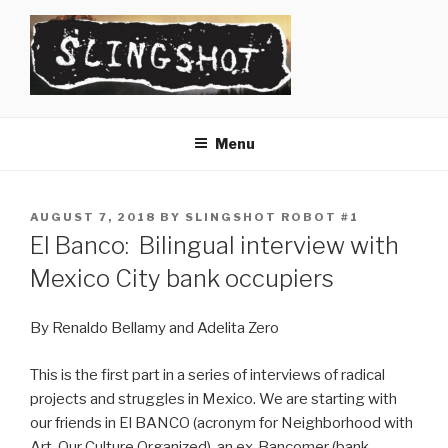
Skip
to
content
SLINGSHOT
The Slingshot Collective
Menu
POSTED
AUGUST 7, 2018
BY
SLINGSHOT ROBOT #1
ON
El Banco: Bilingual interview with
Mexico City bank occupiers
By Renaldo Bellamy and Adelita Zero
This is the first part in a series of interviews of radical
projects and struggles in Mexico. We are starting with
our friends in El BANCO (acronym for Neighborhood with
Art, Our Culture Organized), an ex-Bancomer (bank